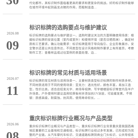
代化都市，其标识制作面临着更高的要求和更复杂的挑战。好的标识制作能够
在城市环境中起到画龙点睛的作用，而粗制滥造...
标识标牌的选购要点与维护建议
2026.08
标识标牌的选购要点与维护建议一、选购时建议关注的方面明确使用场景：根
据标识标牌的安装位置（室内或室外）和使用环境（是否日晒雨淋），确定材
09
质和工艺要求。确认功能需求：标识标牌是用于导向指引、企业形象展示、安
全警示还是公共信息传达，不同类型在设计风格和制作要求上有所差异。考察
制作工艺：查看样品或过往案例的表面处理、边...
标识标牌的常见材质与适用场景
2026.07
标识标牌的常见材质与适用场景一、主要材质类型标识标牌的制作材质多样，
不同材质适用于不同的使用场景：亚克力：透光性好，颜色丰富，易加工造
11
型，性价比高，适合店招发光字、商场导视牌、写字楼楼层标识等室内及半户
外场景。户外使用时建议选用较厚板材并添加抗UV涂层，可延缓发黄。不锈
钢：质感高级，耐腐蚀，抗风雨，使用寿命较长，...
重庆标识标牌行业概况与产品类型
2026.06
重庆标识标牌行业概况与产品类型一、重庆标识标牌行业背景重庆是我国西南
地区重要的工业基地和交通枢纽，标识标牌行业经过多年发展，已形成较为完
08
整的产业链。从汽车摩托车标识、交通道路标牌到商业门头标识、公共导视系