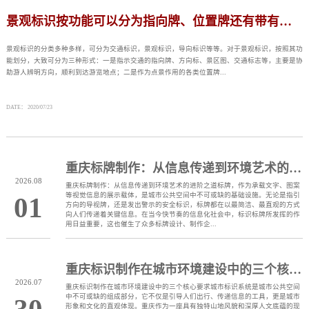
景观标识按功能可以分为指向牌、位置牌还有带有宣传教育内容的展示栏
景观标识的分类多种多样，可分为交通标识，景观标识，导向标识等等。对于景观标识，按照其功
能划分，大致可分为三种形式：一是指示交通的指向牌、方向标、景区图、交通标志等，主要是协
助游人辨明方向，顺利到达游览地点；二是作为点景作用的各类位置牌...
DATE： 2020/07/23
重庆标牌制作：从信息传递到环境艺术的进阶之道
2026.08
重庆标牌制作：从信息传递到环境艺术的进阶之道标牌，作为承载文字、图案
等视觉信息的展示载体，是城市公共空间中不可或缺的基础设施。无论是指引
01
方向的导视牌，还是发出警示的安全标识，标牌都在以最简洁、最直观的方式
向人们传递着关键信息。在当今快节奏的信息化社会中，标识标牌所发挥的作
用日益重要，这也催生了众多标牌设计、制作企...
重庆标识制作在城市环境建设中的三个核心要求
2026.07
重庆标识制作在城市环境建设中的三个核心要求城市标识系统是城市公共空间
中不可或缺的组成部分，它不仅是引导人们出行、传递信息的工具，更是城市
30
形象和文化的直观体现。重庆作为一座具有独特山地风貌和深厚人文底蕴的现