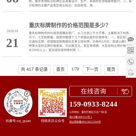
统，重庆本地标识标牌企业具备设计、生产、安装的全流程服务能力。二、标
识标牌的主要产品类型商业标识：包括商场、酒...
重庆标牌制作的价格范围是多少？
2026.01
重庆标牌制作的价格范围确实很广，从几元到上千元不等，主要取决于材质、
尺寸、工艺和数量。我帮你整理了几个关键品类的价格参考：一、景区标识牌
21
交通标志牌‌：如道路定制救援标志单立柱标牌，价格约129元；高速公路指示
牌等大型标志牌价格更高，可达数百元。景区导视牌‌：大型定制立牌价格通常
在500元以上，复杂造型或特殊材质（...
共 417 条记录
首页
1/70
下一页
尾页
在线咨询
159-0933-8244
公司地址：重庆巴南区万达广场C区
渝ICP备18001513号-1
渝公网安备50011302222044号