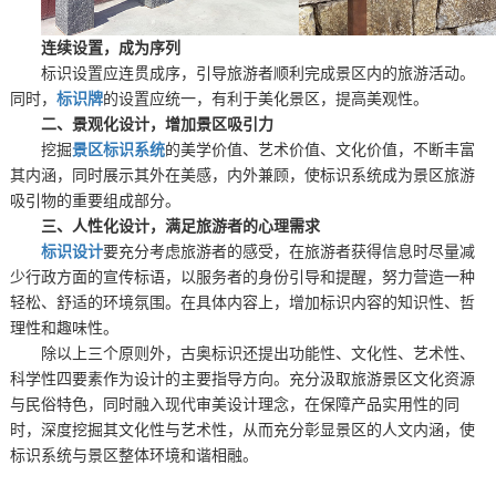
连续设置，成为序列
标识设置应连贯成序，引导旅游者顺利完成景区内的旅游活动。
同时，
标识牌
的设置应统一，有利于美化景区，提高美观性。
二、景观化设计，增加景区吸引力
挖掘
景区标识系统
的美学价值、艺术价值、文化价值，不断丰富
其内涵，同时展示其外在美感，内外兼顾，使标识系统成为景区旅游
吸引物的重要组成部分。
三、人性化设计，满足旅游者的心理需求
标识设计
要充分考虑旅游者的感受，在旅游者获得信息时尽量减
少行政方面的宣传标语，以服务者的身份引导和提醒，努力营造一种
轻松、舒适的环境氛围。在具体内容上，增加标识内容的知识性、哲
理性和趣味性。
除以上三个原则外，古奥标识还提出功能性、文化性、艺术性、
科学性四要素作为设计的主要指导方向。充分汲取旅游景区文化资源
与民俗特色，同时融入现代审美设计理念，在保障产品实用性的同
时，深度挖掘其文化性与艺术性，从而充分彰显景区的人文内涵，使
标识系统与景区整体环境和谐相融。